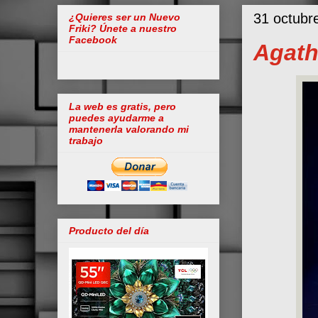
31 octubr
¿Quieres ser un Nuevo
Friki? Únete a nuestro
Facebook
Agath
La web es gratis, pero
puedes ayudarme a
mantenerla valorando mi
trabajo
Producto del día