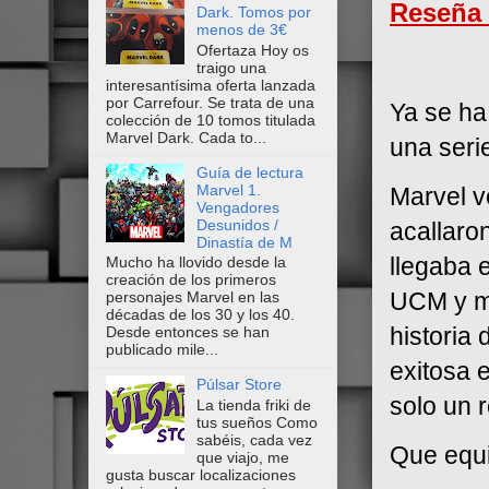
Reseña 
Dark. Tomos por
menos de 3€
Ofertaza Hoy os
traigo una
interesantísima oferta lanzada
por Carrefour. Se trata de una
Ya se ha
colección de 10 tomos titulada
Marvel Dark. Cada to...
una seri
Guía de lectura
Marvel 1.
Marvel v
Vengadores
Desunidos /
acallaro
Dinastía de M
llegaba 
Mucho ha llovido desde la
creación de los primeros
UCM y mu
personajes Marvel en las
décadas de los 30 y los 40.
historia
Desde entonces se han
publicado mile...
exitosa 
Púlsar Store
solo un r
La tienda friki de
tus sueños Como
sabéis, cada vez
Que equ
que viajo, me
gusta buscar localizaciones