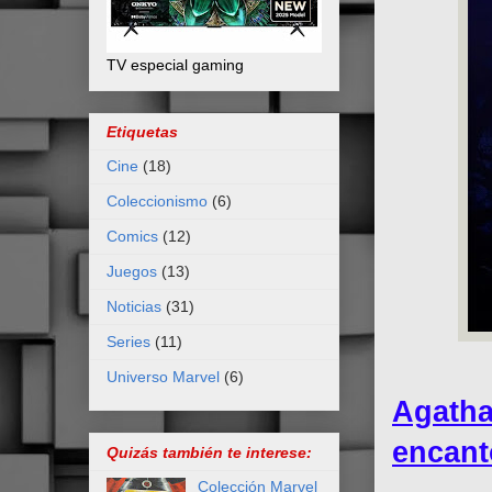
TV especial gaming
Etiquetas
Cine
(18)
Coleccionismo
(6)
Comics
(12)
Juegos
(13)
Noticias
(31)
Series
(11)
Universo Marvel
(6)
Agatha
encant
Quizás también te interese:
Colección Marvel