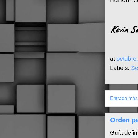
Kevin Sel
at
octubre
Labels:
Se
Entrada más 
Orden pa
Guía defin