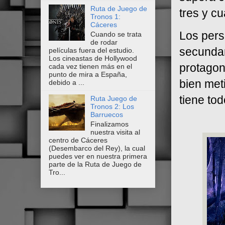
Ruta de Juego de
tres y c
Tronos 1:
Cáceres
Los pers
Cuando se trata
de rodar
secundar
películas fuera del estudio.
Los cineastas de Hollywood
protagon
cada vez tienen más en el
punto de mira a España,
bien meti
debido a ...
tiene tod
Ruta Juego de
Tronos 2: Los
Barruecos
Finalizamos
nuestra visita al
centro de Cáceres
(Desembarco del Rey), la cual
puedes ver en nuestra primera
parte de la Ruta de Juego de
Tro...