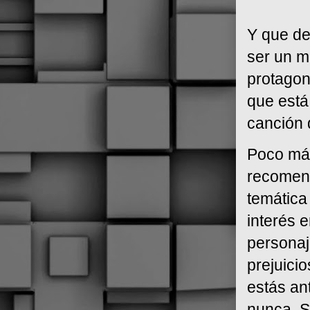
Y que de
ser un m
protagon
que está
canción 
Poco más
recomend
temática
interés 
personaj
prejuici
estás an
nunca. S