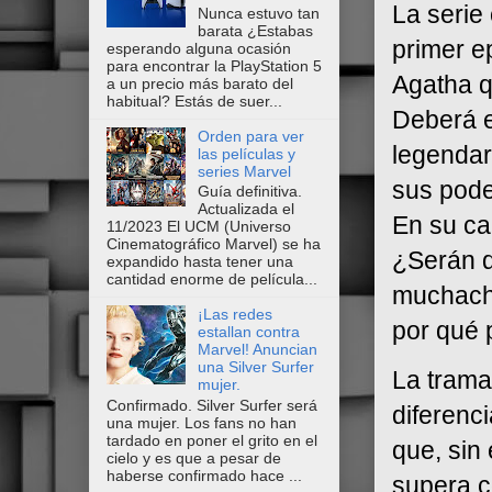
La serie
Nunca estuvo tan
barata ¿Estabas
primer e
esperando alguna ocasión
para encontrar la PlayStation 5
Agatha q
a un precio más barato del
habitual? Estás de suer...
Deberá e
Orden para ver
legendar
las películas y
series Marvel
sus pode
Guía definitiva.
Actualizada el
En su ca
11/2023 El UCM (Universo
Cinematográfico Marvel) se ha
¿Serán d
expandido hasta tener una
cantidad enorme de película...
muchacho
¡Las redes
por qué p
estallan contra
Marvel! Anuncian
una Silver Surfer
La trama 
mujer.
Confirmado. Silver Surfer será
diferenc
una mujer. Los fans no han
tardado en poner el grito en el
que, sin
cielo y es que a pesar de
haberse confirmado hace ...
supera c