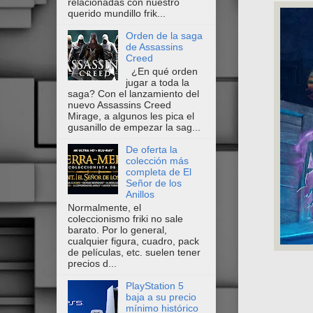
relacionadas con nuestro
querido mundillo frik...
Orden de la saga
de Assassins
Creed
¿En qué orden
jugar a toda la
saga? Con el lanzamiento del
nuevo Assassins Creed
Mirage, a algunos les pica el
gusanillo de empezar la sag...
De oferta la
colección más
completa de El
Señor de los
Anillos
Normalmente, el
coleccionismo friki no sale
barato. Por lo general,
cualquier figura, cuadro, pack
de películas, etc. suelen tener
precios d...
PlayStation 5
baja a su precio
mínimo histórico