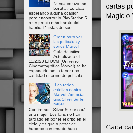
Nunca estuvo tan
cartas p
barata ¿Estabas
esperando alguna ocasión
Magic o 
para encontrar la PlayStation 5
a un precio más barato del
habitual? Estás de suer...
Orden para ver
las películas y
series Marvel
Guía definitiva.
Actualizada el
11/2023 El UCM (Universo
Cinematográfico Marvel) se ha
expandido hasta tener una
cantidad enorme de película...
¡Las redes
estallan contra
Marvel! Anuncian
una Silver Surfer
mujer.
Confirmado. Silver Surfer será
una mujer. Los fans no han
tardado en poner el grito en el
cielo y es que a pesar de
Cada cart
haberse confirmado hace ...