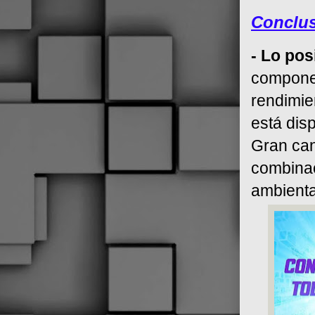
Conclu
- Lo pos
componen
rendimie
está disp
Gran can
combinac
ambienta