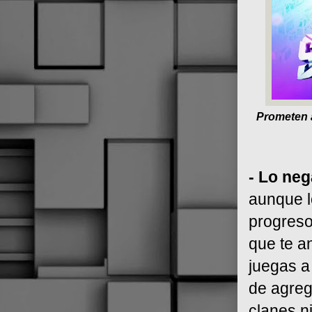
Prometen a
- Lo neg
aunque l
progreso
que te a
juegas a
de agreg
clanes n