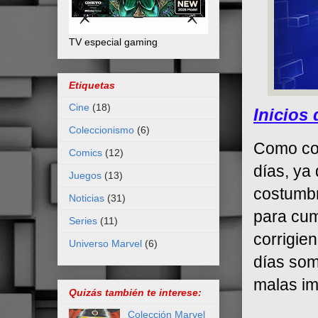
TV especial gaming
Etiquetas
Cine
(18)
Inicios
Coleccionismo
(6)
Como con
Comics
(12)
días, ya 
Juegos
(13)
costumbr
Noticias
(31)
para cum
Series
(11)
corrigie
Universo Marvel
(6)
días som
malas im
Quizás también te interese:
Colección Marvel