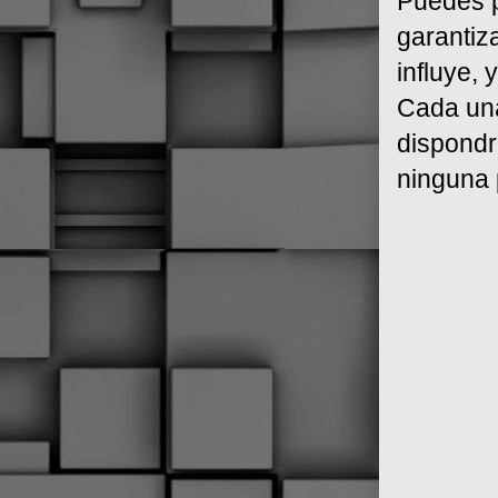
Puedes p
garantiza
influye, 
Cada una
dispondr
ninguna p