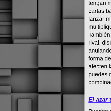
tengan m
cartas b
lanzar m
multipli
También 
rival, d
anulando
forma de
afecten l
puedes n
combinac
El azar