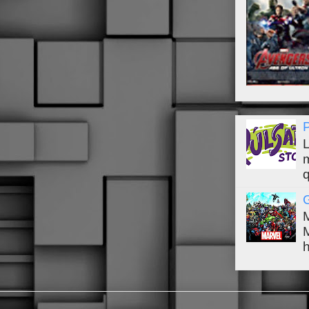
L
q
h