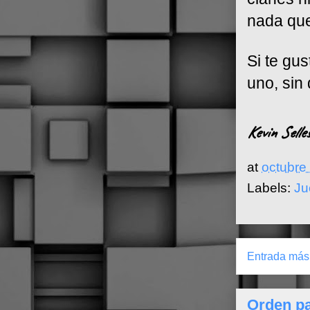
nada que
Si te gus
uno, sin
Kevin Selle
at
octubre
Labels:
Ju
Entrada más 
Orden pa