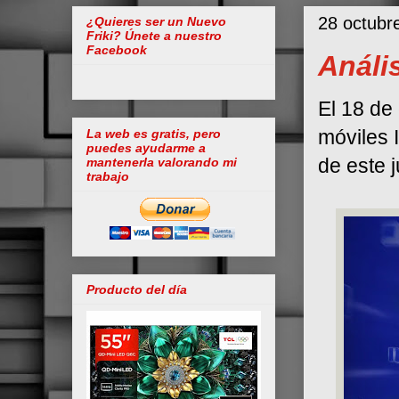
28 octubr
¿Quieres ser un Nuevo
Friki? Únete a nuestro
Facebook
Análi
El 18 de
móviles I
La web es gratis, pero
puedes ayudarme a
de este 
mantenerla valorando mi
trabajo
Producto del día