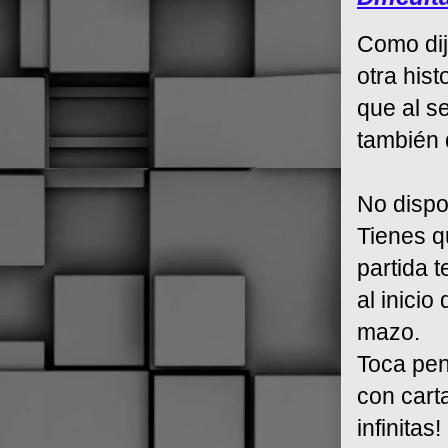
Como dij
otra hist
que al s
también 
No dispo
Tienes q
partida 
al inicio
mazo.
Toca pen
con cart
infinitas!