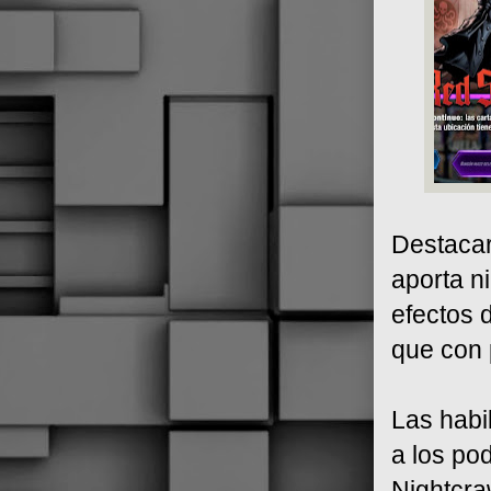
Destacar
aporta n
efectos d
que con 
Las habi
a los po
Nightcra