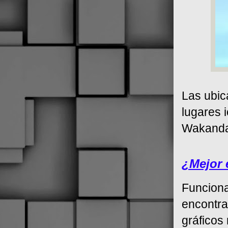
Las ubic
lugares 
Wakanda,
¿Mejor 
Funciona
encontra
gráficos 