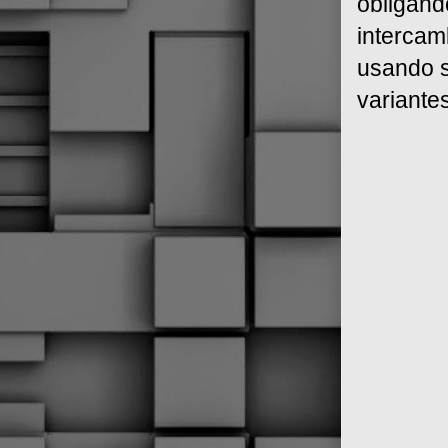
obligánd
intercam
usando s
variante