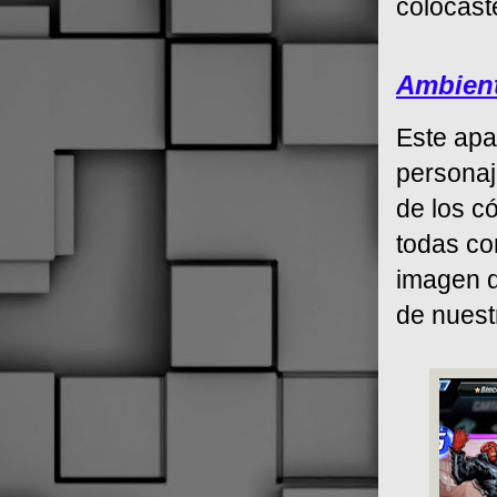
colocast
Ambient
Este apa
personaj
de los c
todas co
imagen d
de nuest