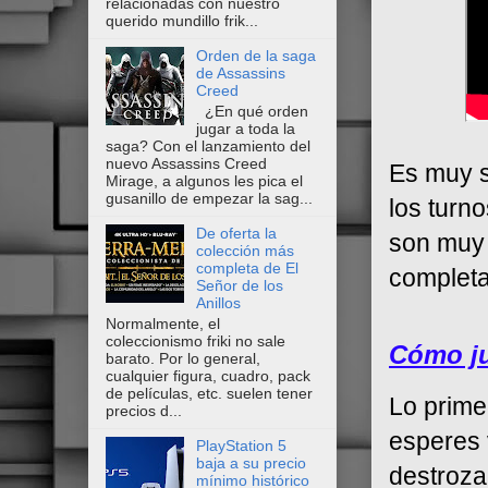
relacionadas con nuestro
querido mundillo frik...
Orden de la saga
de Assassins
Creed
¿En qué orden
jugar a toda la
saga? Con el lanzamiento del
nuevo Assassins Creed
Es muy s
Mirage, a algunos les pica el
gusanillo de empezar la sag...
los turn
De oferta la
son muy i
colección más
completa de El
completar
Señor de los
Anillos
Normalmente, el
coleccionismo friki no sale
Cómo ju
barato. Por lo general,
cualquier figura, cuadro, pack
de películas, etc. suelen tener
Lo prime
precios d...
esperes 
PlayStation 5
baja a su precio
destroza
mínimo histórico