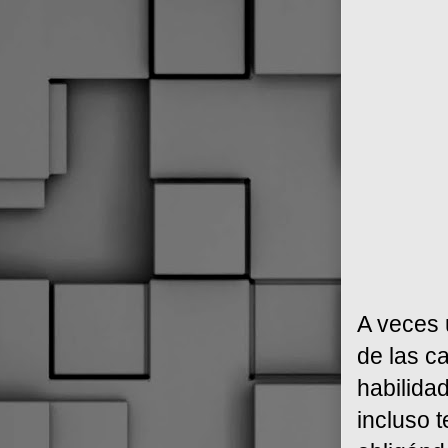
A veces 
de las c
habilida
incluso 