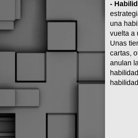
- Habili
estrateg
una habil
vuelta a
Unas tie
cartas, o
anulan l
habilidad
habilida