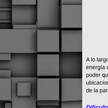
A lo larg
energía 
poder qu
ubicacio
de la par
Dificult