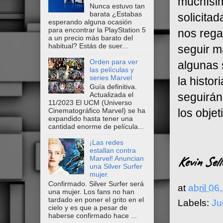
muchísim
Nunca estuvo tan
barata ¿Estabas
solicita
esperando alguna ocasión
para encontrar la PlayStation 5
nos rega
a un precio más barato del
habitual? Estás de suer...
seguir m
Orden para ver
algunas 
las películas y
series Marvel
la histo
Guía definitiva.
seguirán
Actualizada el
11/2023 El UCM (Universo
los obje
Cinematográfico Marvel) se ha
expandido hasta tener una
cantidad enorme de película...
¡Las redes
estallan contra
Kevin Sell
Marvel! Anuncian
una Silver Surfer
mujer.
Confirmado. Silver Surfer será
at
abril 06
una mujer. Los fans no han
tardado en poner el grito en el
Labels:
Ju
cielo y es que a pesar de
haberse confirmado hace ...