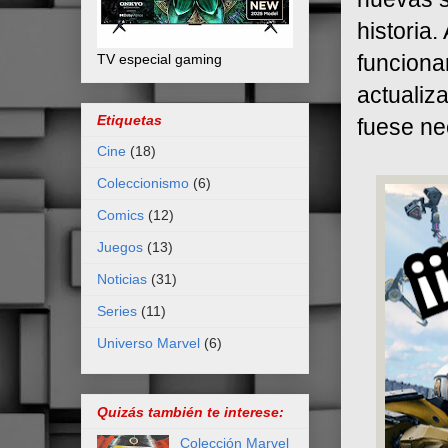
historia
funciona
TV especial gaming
actualiz
Etiquetas
fuese ne
Cine
(18)
Coleccionismo
(6)
Comics
(12)
Juegos
(13)
Noticias
(31)
Series
(11)
Universo Marvel
(6)
Quizás también te interese:
Colección Marvel