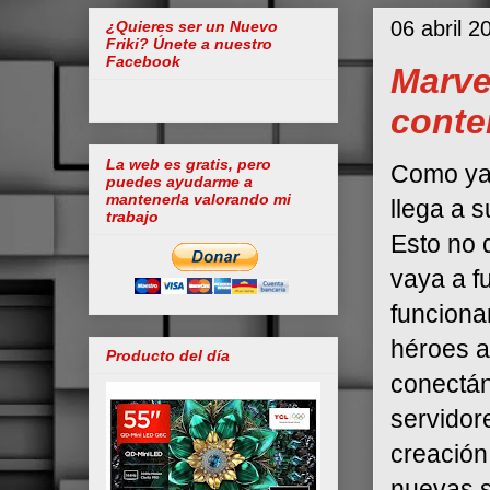
06 abril 2
¿Quieres ser un Nuevo
Friki? Únete a nuestro
Facebook
Marve
conte
La web es gratis, pero
Como ya
puedes ayudarme a
mantenerla valorando mi
llega a s
trabajo
Esto no q
vaya a f
funciona
héroes a
Producto del día
conectán
servidor
creación
nuevas s