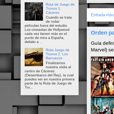
Ruta de Juego de
Tronos 1:
Cáceres
Entrada más 
Cuando se trata
de rodar
películas fuera del estudio.
Los cineastas de Hollywood
Orden pa
cada vez tienen más en el
punto de mira a España,
debido a ...
Guía defin
Marvel) se
Ruta Juego de
Tronos 2: Los
Barruecos
Finalizamos
nuestra visita al
centro de Cáceres
(Desembarco del Rey), la cual
puedes ver en nuestra primera
parte de la Ruta de Juego de
Tro...