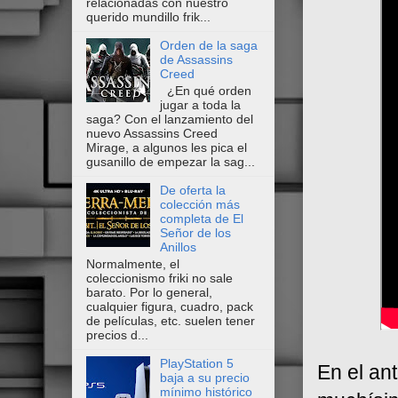
relacionadas con nuestro
querido mundillo frik...
Orden de la saga
de Assassins
Creed
¿En qué orden
jugar a toda la
saga? Con el lanzamiento del
nuevo Assassins Creed
Mirage, a algunos les pica el
gusanillo de empezar la sag...
De oferta la
colección más
completa de El
Señor de los
Anillos
Normalmente, el
coleccionismo friki no sale
barato. Por lo general,
cualquier figura, cuadro, pack
de películas, etc. suelen tener
precios d...
PlayStation 5
En el an
baja a su precio
mínimo histórico