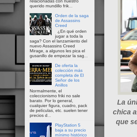
relacionadas con nuestro
querido mundillo frik...
Orden de la saga
de Assassins
Creed
¿En qué orden
jugar a toda la
saga? Con el lanzamiento del
nuevo Assassins Creed
Mirage, a algunos les pica el
gusanillo de empezar la sag...
De oferta la
colección más
completa de El
Señor de los
Anillos
Normalmente, el
coleccionismo friki no sale
barato. Por lo general,
La ún
cualquier figura, cuadro, pack
de películas, etc. suelen tener
chica a
precios d...
que se
PlayStation 5
baja a su precio
mínimo histórico