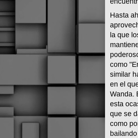
encuentr
Hasta ah
aprovech
la que l
mantiene
poderoso
como "En
similar 
en el qu
Wanda. E
esta oca
que se d
como por
bailando