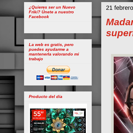
21 febrer
¿Quieres ser un Nuevo
Friki? Únete a nuestro
Facebook
Madam
super
La web es gratis, pero
puedes ayudarme a
mantenerla valorando mi
trabajo
Producto del día