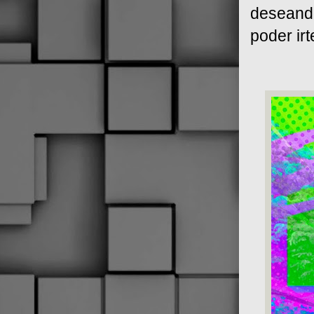
deseando
poder irt