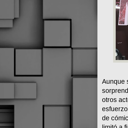
Aunque s
sorprend
otros ac
esfuerzo
de cómic
limitó a 