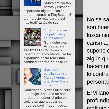
Nunca estuvo tan
barata ¿Estabas
esperando alguna ocasión
para encontrar la PlayStation 5
No se sa
a un precio más barato del
habitual? Estás de suer...
son buen
Orden para ver
luzca ni
las películas y
series Marvel
carisma,
Guía definitiva.
Actualizada el
supone q
11/2023 El UCM (Universo
Cinematográfico Marvel) se ha
algún qu
expandido hasta tener una
cantidad enorme de película...
hacen ni
¡Las redes
lo contr
estallan contra
Marvel! Anuncian
personaj
una Silver Surfer
mujer.
Confirmado. Silver Surfer será
El villa
una mujer. Los fans no han
tardado en poner el grito en el
profundi
cielo y es que a pesar de
haberse confirmado hace ...
motivaci