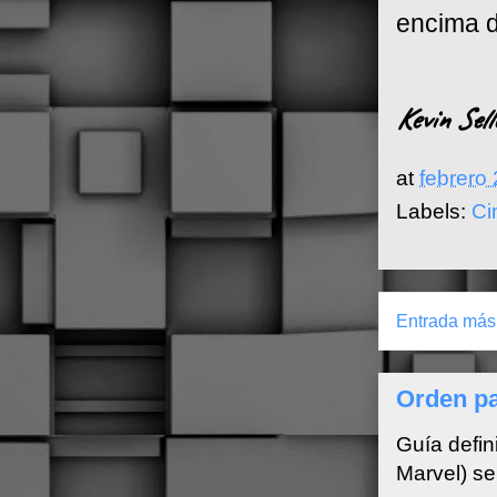
encima d
Kevin Sell
at
febrero
Labels:
Ci
Entrada más 
Orden pa
Guía defin
Marvel) se