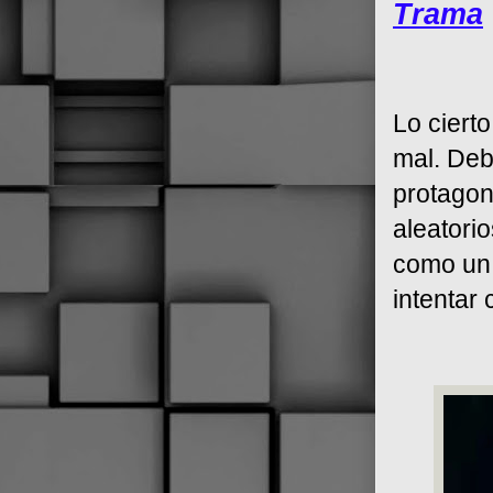
Trama
Lo ciert
mal. Deb
protagon
aleatori
como un 
intentar