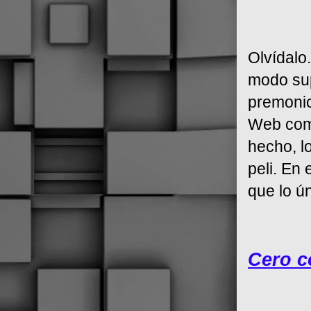
Olvídalo
modo sup
premonic
Web como
hecho, lo
peli. En
que lo ú
Cero c