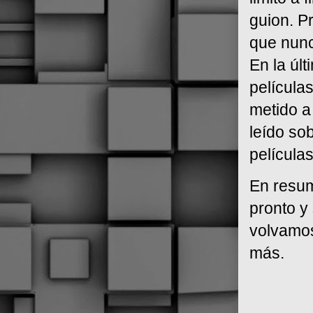
guion. P
que nunc
En la últ
película
metido a
leído so
película
En resum
pronto y
volvamos
más.