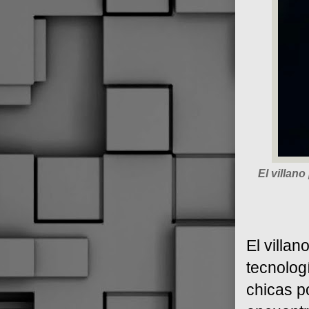
El villan
El villa
tecnolog
chicas p