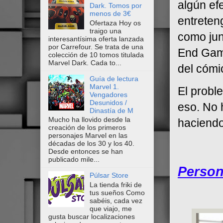
algún ef
Dark. Tomos por
menos de 3€
entreten
Ofertaza Hoy os
traigo una
como jun
interesantísima oferta lanzada
por Carrefour. Se trata de una
End Game
colección de 10 tomos titulada
Marvel Dark. Cada to...
del cómi
Guía de lectura
Marvel 1.
El probl
Vengadores
Desunidos /
eso. No 
Dinastía de M
Mucho ha llovido desde la
haciendo
creación de los primeros
personajes Marvel en las
décadas de los 30 y los 40.
Desde entonces se han
publicado mile...
Person
Púlsar Store
La tienda friki de
tus sueños Como
sabéis, cada vez
que viajo, me
gusta buscar localizaciones