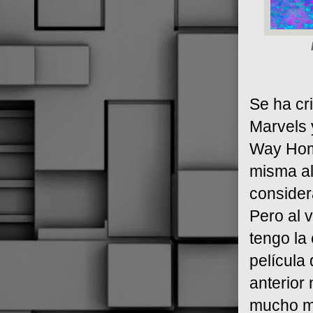
Se ha cr
Marvels 
Way Home
misma al
consider
Pero al 
tengo la
película
anterior
mucho me