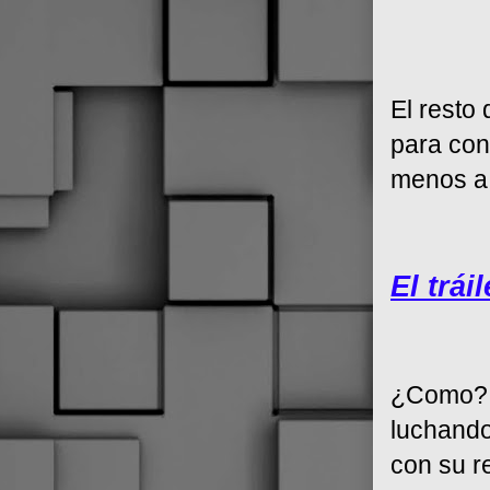
El resto
para con
menos a 
El trái
¿Como? 
luchando
con su r